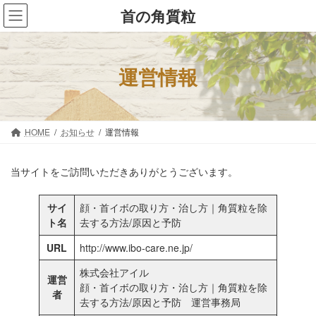
コ
ナ
首の角質粒
ン
ビ
テ
ゲ
ン
ー
ツ
シ
運営情報
へ
ョ
ス
ン
キ
に
ッ
移
HOME
お知らせ
運営情報
プ
動
当サイトをご訪問いただきありがとうございます。
サイ
顔・首イボの取り方・治し方｜角質粒を除
ト名
去する方法/原因と予防
URL
http://www.ibo-care.ne.jp/
株式会社アイル
運営
顔・首イボの取り方・治し方｜角質粒を除
者
去する方法/原因と予防 運営事務局